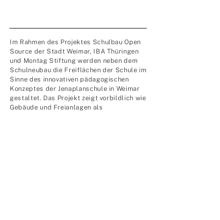
Im Rahmen des Projektes Schulbau Open
Source der Stadt Weimar, IBA Thüringen
und Montag Stiftung werden neben dem
Schulneubau die Freiflächen der Schule im
Sinne des innovativen pädagogischen
Konzeptes der Jenaplanschule in Weimar
gestaltet. Das Projekt zeigt vorbildlich wie
Gebäude und Freianlagen als
pädagogischer Raum zusammenwirken
und wie ein Schulhof als Park gestaltet
werden kann und – auch jenseits der
Pausen – ein wesentlicher Teil des
Schullalltags wird. Viele Lehreinheiten
werden im Freien stattfinden. Es entsteht
im wahrsten Sinne des Wortes eine
Lernlandschaft unter enger Beteiligung
der Schüler*innen sowie den
Pädagog*innen. Der Park gliedert sich in
nützliche Bereiche, sinnliche Bereiche,
Bewegungsbereiche, Experimentier- und