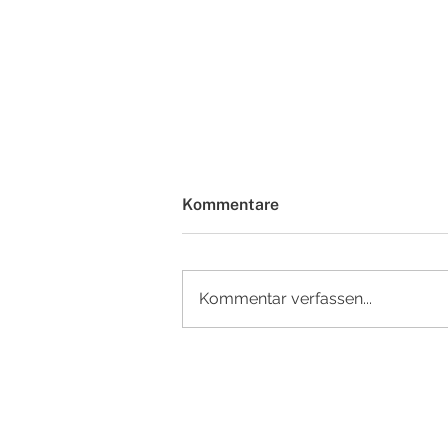
Kommentare
Kommentar verfassen...
Nominierung für den
Thüringer Staatspreis für
Baukultur