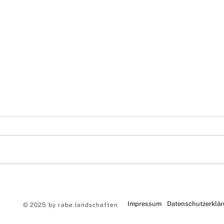
Neues von der Überseeinsel
Aner
Wett
Stad
Impressum
Datenschutzerklä
© 2025 by
rabe landschaften