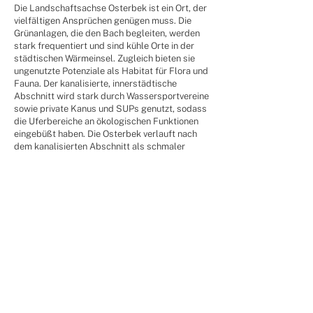
Die Landschaftsachse Osterbek ist ein Ort, der
vielfältigen Ansprüchen genügen muss. Die
Grünanlagen, die den Bach begleiten, werden
stark frequentiert und sind kühle Orte in der
städtischen Wärmeinsel. Zugleich bieten sie
ungenutzte Potenziale als Habitat für Flora und
Fauna. Der kanalisierte, innerstädtische
Abschnitt wird stark durch Wassersportvereine
sowie private Kanus und SUPs genutzt, sodass
die Uferbereiche an ökologischen Funktionen
eingebüßt haben. Die Osterbek verlauft nach
dem kanalisierten Abschnitt als schmaler
Bach, der immer wieder aus dem Blickfeld der
Nutzenden verschwindet. Damit fällt die
Orientierung innerhalb der Achse schwer, sie ist
bislang nicht zusammenhängen erlebbar. Auch
die Quelle der namensgebenden Osterbek ist
weder sichtbar noch zugänglich.
Durch das Gesamtkonzept wird die
Landschaftsachse zu einem durchgängigen
und vollständig erlebbaren grün-blauen Band,
das durch einen zentralen Hauptwanderweg
verwoben wird. Durch die Bündelung der
Kanulagerung und -einstiege wir ein